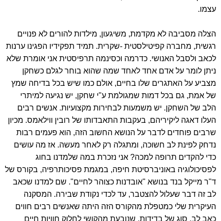
עצמו.
הצלה מסביבה לא מקדמת, משיגעון, מילדות להורים לא פנויים
רגשית, מחברה קפיטילסטית -שקרית. תמיד תפקידיו הפגינו ערנות
לכאב ולסבל האנושי. כדרמה וכסינמה תרפיסטית אני אומרת שלא
ניתן לומר על אדם אחד לאחד שמה שהוא בוחר לגלם כשחקן
מצביע על האתגרים שלו בחיים, אולם כמו שיש בכל בדיחה שמץ
של אמת, גם בכל דמות שמגולמת ע"י שחקן, יש נגיעה למיתרי
הלב של השחקן. יש משמעות לבחירות מקצועיות. אנשים רבים
העלו דאגה ליקיריהם, בעקבות התאבדותו של רובין ווילאמס. מכיון
שרבים פוחדים לדבר על הנושא החשוב הזה, הוא פעמים רבות
נדחק לפינת לב חשוכה, ומתגלה רק לאחר מעשה. אז מה עושים
כדי להקדים תרופה למכה? אני נזכרת במה שלמדנו בחוג
לפסיכולוגיה באוניברסיטת חיפה, במגמת פסיכותרפיה, בקורס של
ד"ר מייקל בנד בנושא "אובדנות כצוהר לחיים". שם למדנו שכאב
לב זה דבר שעלול להצטבר, עד לכדי נקודת שבירה. המסקנה
העיקרית שלי כמטפלת מהקורס הזה היתה שאנשים רבים חווים
כאב לב, סוג של בדידות, שנובעת מהקושי לחלוק חוויות חיים