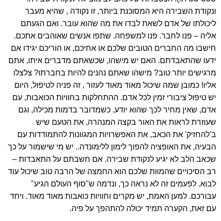
ונקודת השבירה היא המסוכנת ביותר, זו נקודה , שהיא מעבר
ליכולתו של אדם לשאת לבדו את מה שהוא עובר. ואם הגעתם
אליה – פנו לחבר. פנו למשפחה. שתפו אנשים שאוהבים אתכם.
חישבו מה החברים הטובים שלכם או אחיכם, או הוריכם יגידו אם
ידעו שהתאבדתם. האם יש מישהו, שכשאתם מדברים איתו, אתם
מרגישים יותר טוב? מישהו שאתם נהנים להיות בחברתו? צלצלו
אליו! כמובן שמה שיכול מאוד מאוד לעזור , זה פניה לטיפול, היום
יש טיפול ציבורי זמין לכל אדם. ההתחלקות בחוויות הכואבות, עם
אדם, שאין מחיר לכך שהוא יודע. כשמדובר בדמות מכילה, וגם
שעוזרת לראות את האור בקצה המנהרה, את הטעם שיש
ב'להחזיק' את הכאב, את האפשרויות המגוונות להתמודדות עם
הבעיה, את האופציה להפוך לימון ללימונדה.. יש מי שישמור על כך
שכאב הלב לא יגיע לנקודת שבירה. אם חשבתם על התאבדות –
רב הסיכויים שהמוות שלכם הוא החמצה של הרבה טוב שיכול עוד
לבוא. לפעמים זה לא נראה כך, ונדמה ש"סוף העולם הגיע"
עבורכם. למען האמת, יש מקרים וחוויות כואבות מאוד מאוד. ויחד
עם זאת, הקערה תמיד יכולה להתהפך על פיה.