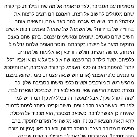
מסוימות עם הסביבה, לצד טראומה אלימה שחוו בילדות. כך קורה
שהם מסוגלים לחשוב על רצח.. האמנם הם רוצים לרצוח את
עצמם? היתכן שיש מי שגרמו להם כאב עצום, והשאירו אותם
בחווייה של בדידות? של אשמה? של שנאה? פעמים רבות אנשים
חשים שהם כועסים, שונאים ומאשימים עצמם, בזמן שהם בעצם
נחנקים מזעם על מישהו בקרבתם. חוסר האונים שלהם גדל מול
הזנחה, נטישה רגשית, חולשה ודיכאון או אלימות של אחרים
כלפיהם. קשה לילד לומר לעצמו שהוא כועס על אימו או אביו, "קל
יותר" להפנות כאב זה כלפי העצמי. כך קורה שאכזבה, זעם ותיסכול
מופנמים כלפי העצמי (אדם חש שנאה עצמית, בזמן, שהוא בעצם
מרגיש רגשות מורכבים וקשים כלפי מישהו בסביבה שלו). כך
נוצרת בטעות הרגשה שאין מוצא לכאורה, שכביכול נשארת לבד.
'שזה הגורל שלך'. אבל למעשה זה בכלל לא כך! תמיד יש למי
לפנות!!! כאשר כאב הלב טופח, חשוב וקריטי ביותר לפנות לדמות
שאיתה כן אפשר לדבר. כשכאב מצטבר, הוא מכביד על היכולת
לראות את המציאות נכונה, הוא מקשה על האדם לתפקד. ברב
הפעמים מדובר בעצב ובחוסר תקווה, ולא בדיכאון (ענין זה מוכח
סטטיסטית!). הצטברות של כאב לב מובילה לנקודת שבירה.