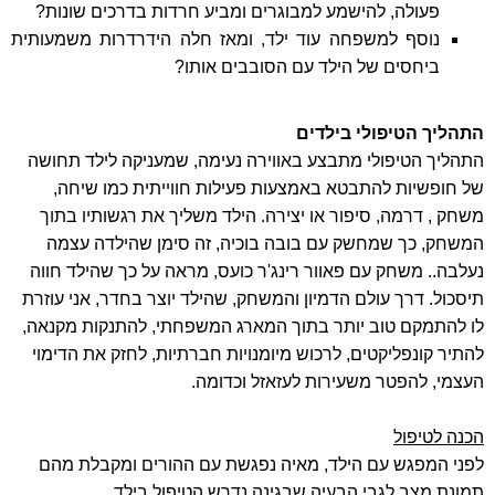
פעולה, להישמע למבוגרים ומביע חרדות בדרכים שונות?
נוסף למשפחה עוד ילד, ומאז חלה הידרדרות משמעותית
ביחסים של הילד עם הסובבים אותו?
התהליך הטיפולי בילדים
התהליך הטיפולי מתבצע באווירה נעימה, שמעניקה לילד תחושה
של חופשיות להתבטא באמצעות פעילות חווייתית כמו שיחה,
משחק , דרמה, סיפור או יצירה. הילד משליך את רגשותיו בתוך
המשחק, כך שמחשק עם בובה בוכיה, זה סימן שהילדה עצמה
נעלבה.. משחק עם פאוור רינג'ר כועס, מראה על כך שהילד חווה
תיסכול. דרך עולם הדמיון והמשחק, שהילד יוצר בחדר, אני עוזרת
לו להתמקם טוב יותר בתוך המארג המשפחתי, להתנקות מקנאה,
להתיר קונפליקטים, לרכוש מיומנויות חברתיות, לחזק את הדימוי
העצמי, להפטר משעירות לעזאזל וכדומה.
הכנה לטיפול
לפני המפגש עם הילד, מאיה נפגשת עם ההורים ומקבלת מהם
תמונת מצב לגבי הבעיה שבגינה נדרש הטיפול בילד.